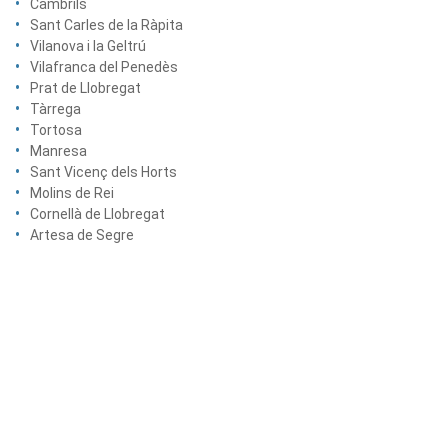
Cambrils
Sant Carles de la Ràpita
Vilanova i la Geltrú
Vilafranca del Penedès
Prat de Llobregat
Tàrrega
Tortosa
Manresa
Sant Vicenç dels Horts
Molins de Rei
Cornellà de Llobregat
Artesa de Segre