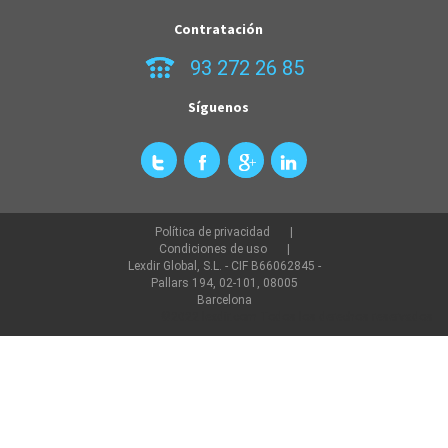
Contratación
93 272 26 85
Síguenos
Política de privacidad
Condiciones de uso
Lexdir Global, S.L. - CIF B66062845 -
Pallars 194, 02-101, 08005
Barcelona
©2022 lexdir.com Todos los derechos reservados