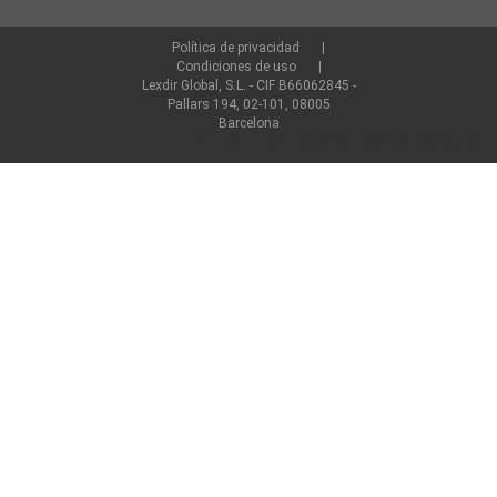
Política de privacidad
Condiciones de uso
Lexdir Global, S.L. - CIF B66062845 -
Pallars 194, 02-101, 08005
Barcelona
©2022 lexdir.com Todos los derechos reservados