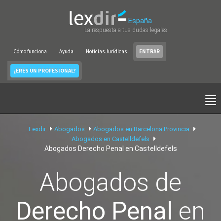
España
La respuesta a tus dudas legales
Cómo funciona
Ayuda
Noticias Jurídicas
ENTRAR
¿ERES UN PROFESIONAL?
Lexdir
Abogados
Abogados en Barcelona Provincia
Abogados en Castelldefels
Abogados Derecho Penal en Castelldefels
Abogados de
Derecho Penal
en