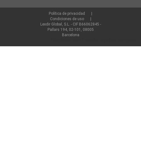
Política de privacidad
Condiciones de uso
Lexdir Global, S.L. - CIF B66062845 -
Pallars 194, 02-101, 08005
Barcelona
©2022 lexdir.com Todos los derechos reservados