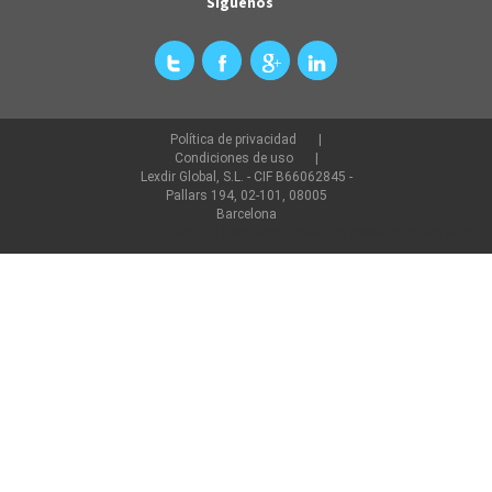
Síguenos
Política de privacidad
Condiciones de uso
Lexdir Global, S.L. - CIF B66062845 -
Pallars 194, 02-101, 08005
Barcelona
©2022 lexdir.com Todos los derechos reservados