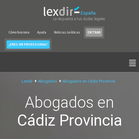
España
La respuesta a tus dudas legales
Cómo funciona
Ayuda
Noticias Jurídicas
ENTRAR
¿ERES UN PROFESIONAL?
Lexdir
Abogados
Abogados en Cádiz Provincia
Abogados en
Cádiz Provincia