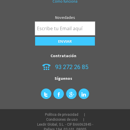
Cómo funciona
Novedades
Contratación
93 272 26 85
Síguenos
Política de privacidad
Condiciones de uso
Lexdir Global, S.L. - CIF B66062845 -
Pallars 194, 02-101, 08005