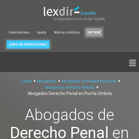
España
La respuesta a tus dudas legales
Cómo funciona
Ayuda
Noticias Jurídicas
ENTRAR
¿ERES UN PROFESIONAL?
Lexdir
Abogados
Abogados en Huelva Provincia
Abogados en Punta Umbría
Abogados Derecho Penal en Punta Umbría
Abogados de
Derecho Penal
en