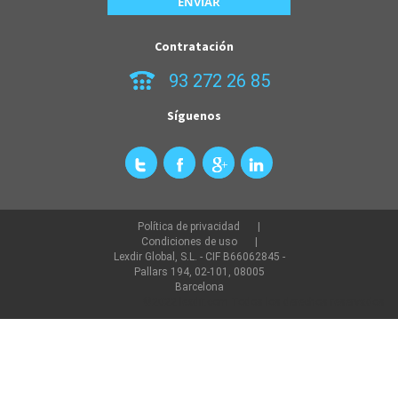
Contratación
93 272 26 85
Síguenos
Política de privacidad
Condiciones de uso
Lexdir Global, S.L. - CIF B66062845 -
Pallars 194, 02-101, 08005
Barcelona
©2022 lexdir.com Todos los derechos reservados