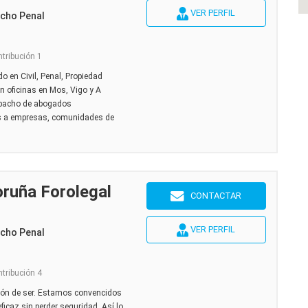
VER PERFIL
echo Penal
ntribución 1
 en Civil, Penal, Propiedad
n oficinas en Mos, Vigo y A
pacho de abogados
ios a empresas, comunidades de
ruña Forolegal
CONTACTAR
VER PERFIL
echo Penal
ntribución 4
azón de ser. Estamos convencidos
ficaz sin perder seguridad. Así lo