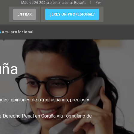
Más de 26.200 profesionales en España
|
ENTRAR
¿ERES UN PROFESIONAL?
A
a tu profesional
uña
es, opiniones de otros usuarios, precios y
e Derecho Penal en Coruña vía formulario de