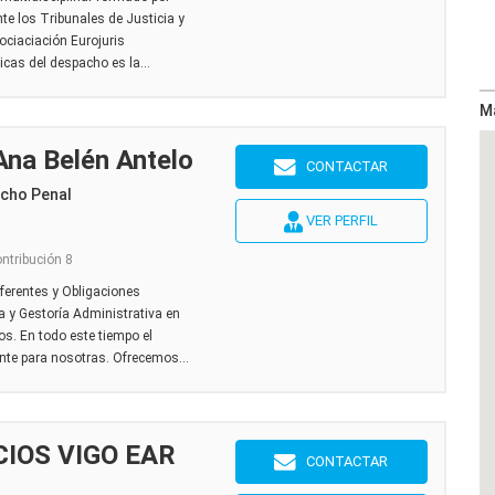
e los Tribunales de Justicia y
sociaciación Eurojuris
icas del despacho es la...
M
na Belén Antelo
CONTACTAR
echo Penal
VER PERFIL
ontribución 8
ferentes y Obligaciones
y Gestoría Administrativa en
s. En todo este tiempo el
ante para nosotras. Ofrecemos...
IOS VIGO EAR
CONTACTAR