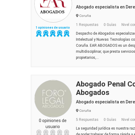
Abogado especialista en Der
Coruña
1 Respuestas
0 Guías
Nivel co
1 opiniones de usuario
Despacho de Abogados especializado
Intelectual y Nuevas Tecnologías co
Coruña. EAR ABOGADOS es un des
multidisciplinar, que presta servic
propietarios,...
Abogado Penal Co
Abogados
Abogado especialista en Der
Coruña
5 Respuestas
0 Guías
Nivel co
0 opiniones de
usuario
La seguridad jurídica es nuestra r
de poder trabajar de forma rápida y e