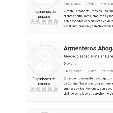
0 respuestas
0 Guías
Nivel con
Vicente Fernández Perles es una fir
0 opiniones de
clientes particulares, empresas y in
usuario
son abogados especialistas en dere
fiscal, inmigración y derecho penal. 
Armenteros Abog
Abogado especialista en Der
Coruña
0 respuestas
0 Guías
Nivel con
El despacho Armenteros Abogados of
0 opiniones de
de Coruña. Sus profesionales, que at
usuario
empresas y instituciones, son abog
civil, derecho laboral, derecho mercan