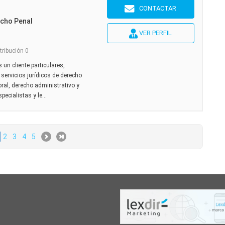
CONTACTAR
echo Penal
VER PERFIL
tribución 0
un cliente particulares,
servicios jurídicos de derecho
oral, derecho administrativo y
cialistas y le...
2
3
4
5