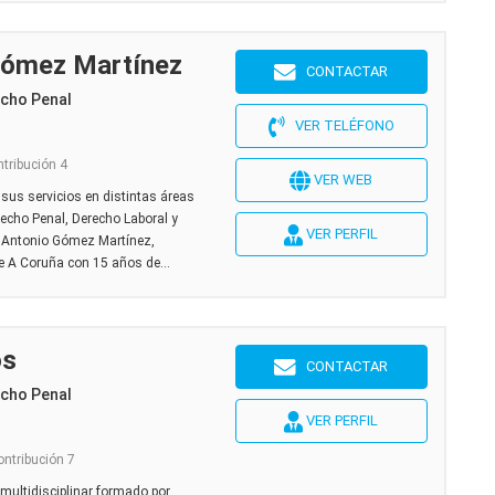
Gómez Martínez
CONTACTAR
echo Penal
VER TELÉFONO
ntribución 4
VER WEB
sus servicios en distintas áreas
recho Penal, Derecho Laboral y
VER PERFIL
 Antonio Gómez Martínez,
de A Coruña con 15 años de...
os
CONTACTAR
echo Penal
VER PERFIL
ontribución 7
ultidisciplinar formado por