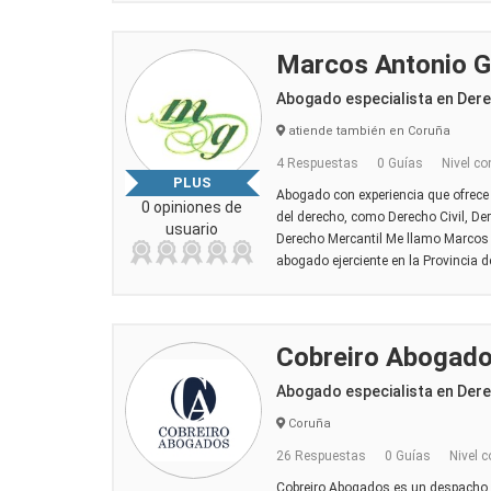
Marcos Antonio 
Abogado especialista en Der
atiende también en Coruña
4 Respuestas
0 Guías
Nivel co
PLUS
Abogado con experiencia que ofrece 
0 opiniones de
del derecho, como Derecho Civil, De
usuario
Derecho Mercantil Me llamo Marcos
abogado ejerciente en la Provincia 
Cobreiro Abogad
Abogado especialista en Der
Coruña
26 Respuestas
0 Guías
Nivel c
Cobreiro Abogados es un despacho m