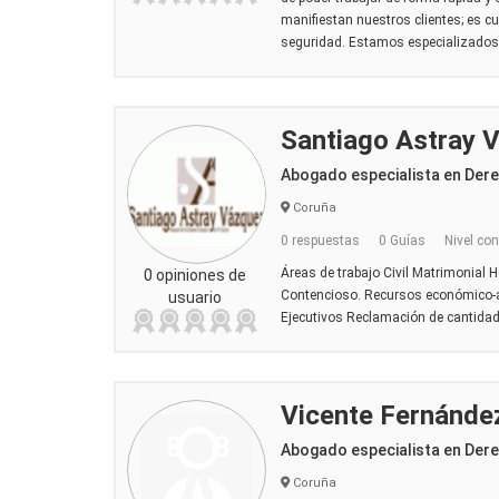
manifiestan nuestros clientes; es cu
seguridad. Estamos especializados e
Santiago Astray 
Abogado especialista en Der
Coruña
0 respuestas
0 Guías
Nivel con
Áreas de trabajo Civil Matrimonial 
0 opiniones de
Contencioso. Recursos económico-a
usuario
Ejecutivos Reclamación de cantida
Vicente Fernánde
Abogado especialista en Der
Coruña