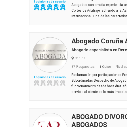
1 opiniones de usuario
Abogados con amplia experiencia ant
Cortes de Arbitraje, adherido a la A
Internacional. Una de las característ
Abogado Coruña A
Abogado especialista en Der
Coruña
37 Respuestas
Nivel c
1 Guías
Reclamación por participaciones Pre
1 opiniones de usuario
Subordinadas Despacho de Abogada 
funcionamiento desde hace diez año
servicio al cliente es lo más import
ABOGADO DIVORC
ABOGADOS