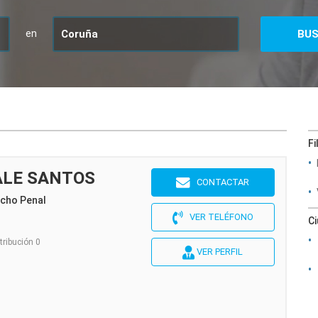
en
Fi
LE SANTOS
CONTACTAR
echo Penal
VER TELÉFONO
C
tribución 0
VER PERFIL