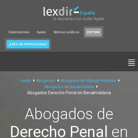
España
La respuesta a tus dudas legales
Cómo funciona
Ayuda
Noticias Jurídicas
ENTRAR
¿ERES UN PROFESIONAL?
Lexdir
Abogados
Abogados en Málaga Provincia
Abogados en Benalmádena
Abogados Derecho Penal en Benalmádena
Abogados de
Derecho Penal
en