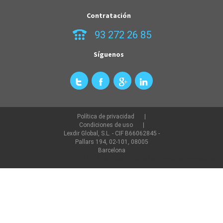
Contratación
93 272 26 85
Síguenos
Política de privacidad
Condiciones de uso
Lexdir Global, S.L. - CIF B66062845 -
Pallars 194, 02-101, 08005
Barcelona
©2022 lexdir.com Todos los derechos reservados