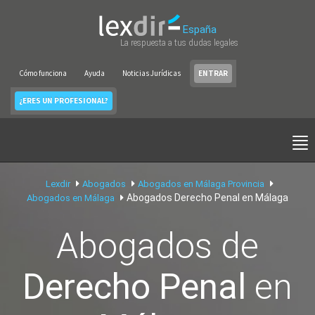
España
La respuesta a tus dudas legales
Cómo funciona
Ayuda
Noticias Jurídicas
ENTRAR
¿ERES UN PROFESIONAL?
Lexdir
Abogados
Abogados en Málaga Provincia
Abogados Derecho Penal en Málaga
Abogados en Málaga
Abogados de
Derecho Penal
en