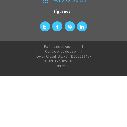
93 272 26 85
Síguenos
Política de privacidad
Condiciones de uso
Lexdir Global, S.L. - CIF B66062845 -
Pallars 194, 02-101, 08005
Barcelona
©2022 lexdir.com Todos los derechos reservados