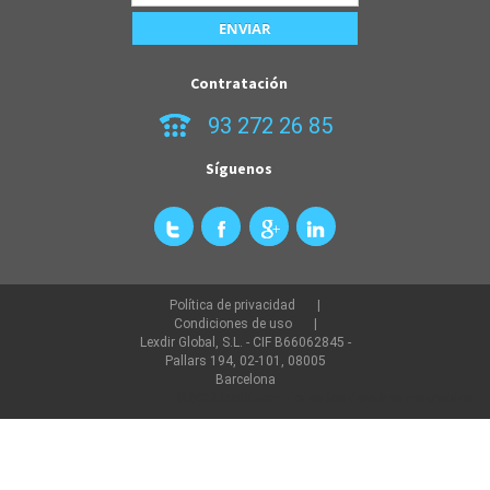
Contratación
93 272 26 85
Síguenos
Política de privacidad
Condiciones de uso
Lexdir Global, S.L. - CIF B66062845 -
Pallars 194, 02-101, 08005
Barcelona
©2022 lexdir.com Todos los derechos reservados