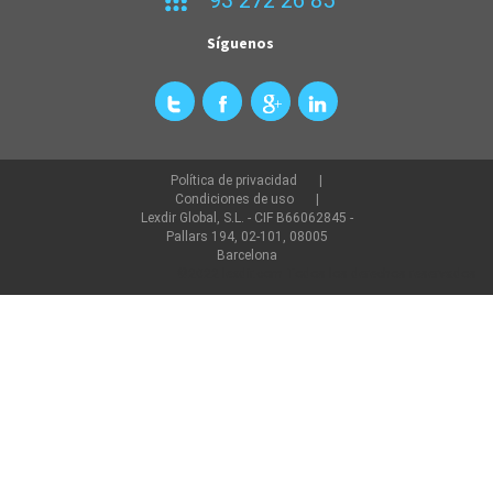
Síguenos
Política de privacidad
Condiciones de uso
Lexdir Global, S.L. - CIF B66062845 -
Pallars 194, 02-101, 08005
Barcelona
©2022 lexdir.com Todos los derechos reservados