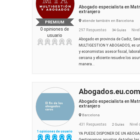
Abogado especialista en Mat
extranjero
atiende también en Barcelona
PREMIUM
0 opiniones de
297 Respuestas
Nivel
34 Guías
usuario
Abogado en provincia de Cadiz, Sevi
MULTIGESTION Y ABOGADOS, es un 
y economistas asesor fiscal, labora
cercana y eficiente resuelve los asu
manera...
Abogados.eu.co
Abogado especialista en Mat
extranjero
Barcelona
431 Respuestas
Nivel 
2 Guías
1 opiniones de usuario
YA PUEDE DISPONER DE UN ABOG
Gestionamos asuntos de todas las 