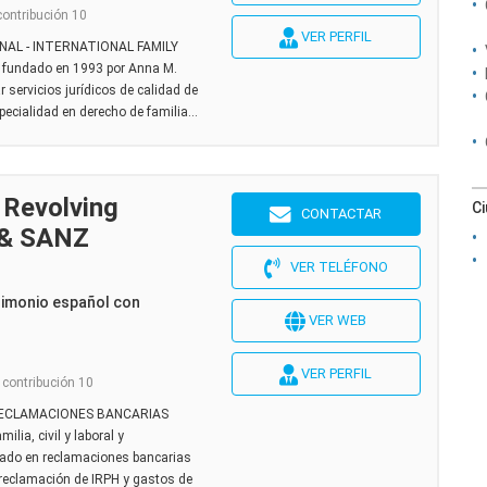
contribución 10
VER PERFIL
NAL - INTERNATIONAL FAMILY
 fundado en 1993 por Anna M.
r servicios jurídicos de calidad de
ecialidad en derecho de familia...
 Revolving
C
CONTACTAR
 & SANZ
VER TELÉFONO
rimonio español con
VER WEB
VER PERFIL
 contribución 10
RECLAMACIONES BANCARIAS
lia, civil y laboral y
zado en reclamaciones bancarias
 reclamación de IRPH y gastos de