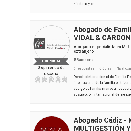
hipoteca y en...
Abogado de Famili
VIDAL & CARDO
Abogado especialista en Mat
extranjero
Barcelona
PREMIUM
0 opiniones de
0 respuestas
0 Guías
Nivel con
usuario
Derecho Internacion al de Familia E
internacional de la familia en tribu
código de familia marroquí, asesor
sustracción internacional de menore
Abogado Cádiz -
MULTIGESTIÓN 