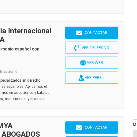
a Internacional
CONTACTAR
NA
VER TELÉFONO
rimonio español con
VER WEB
tribución 0
VER PERFIL
specializados en derecho
nales españoles. Aplicamos el
amos en adopciones y kafalas,
s, matrimonios y divorcios....
 MYA
M
CONTACTAR
Y ABOGADOS