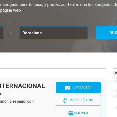
jor abogado para tu caso, y podrás contactar con los abogados 
 página web.
en
Ot
INTERNACIONAL
CONTACTAR
A
VER TELÉFONO
rimonio español con
VER WEB