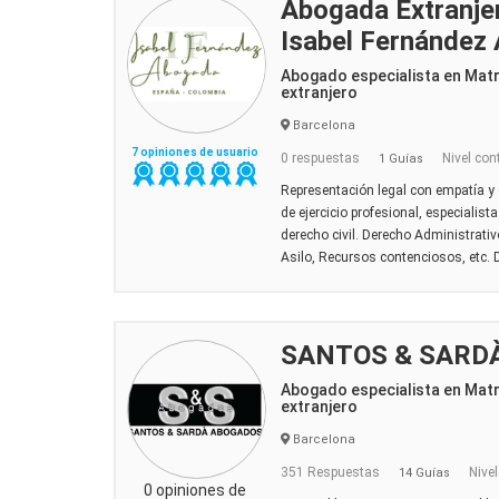
Abogada Extranje
Isabel Fernández
Abogado especialista en Mat
extranjero
Barcelona
7 opiniones de usuario
0 respuestas
Nivel con
1 Guías
Representación legal con empatía y
de ejercicio profesional, especialist
derecho civil. Derecho Administrativ
Asilo, Recursos contenciosos, etc. De
SANTOS & SARD
Abogado especialista en Mat
extranjero
Barcelona
351 Respuestas
Nivel
14 Guías
0 opiniones de