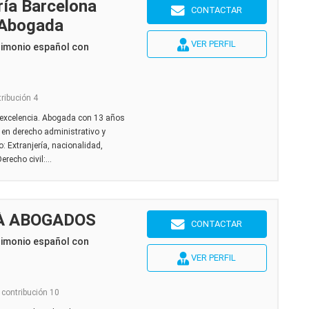
ría Barcelona
CONTACTAR
 Abogada
VER PERFIL
rimonio español con
tribución 4
 excelencia. Abogada con 13 años
a en derecho administrativo y
o: Extranjería, nacionalidad,
recho civil:...
À ABOGADOS
CONTACTAR
rimonio español con
VER PERFIL
 contribución 10