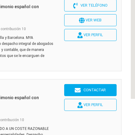
VER TELÉFONO
rimonio español con
VER WEB
 contribución 10
VER PERFIL
lla y Barcelona. MYA
despacho integral de abogados
l y contable, que de manera
ntos que se le encarguen de
m
CONTACTAR
rimonio español con
VER PERFIL
contribución 10
ADO A UN COSTE RAZONABLE
especialidades. Despacho