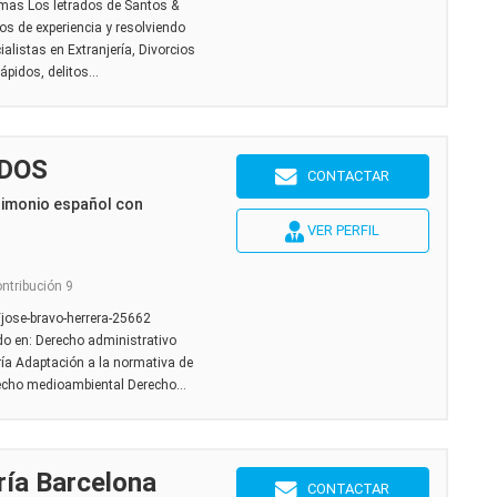
mas Los letrados de Santos &
 de experiencia y resolviendo
ialistas en Extranjería, Divorcios
ápidos, delitos...
DOS
CONTACTAR
rimonio español con
VER PERFIL
ontribución 9
jose-bravo-herrera-25662
o en: Derecho administrativo
ría Adaptación a la normativa de
echo medioambiental Derecho...
ría Barcelona
CONTACTAR