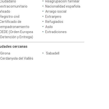
Ciudadano
Reagrupación familiar
extracomunitario
Nacionalidad española
Visado
Arraigo social
Registro civil
Extranjero
Certificado de
Refugiados
empadronamiento
Asilo
OEDE (Orden Europea
Extradiciones
Detención y Entrega)
iudades cercanas
Girona
Sabadell
Cerdanyola del Vallès