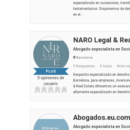
especializado en sucesiones, tramit
testamentarios. Disponemos de desp
en el...
NARO Legal & Rea
Abogado especialista en Soci
Barcelona
3 Respuestas
0 Guías
Nivel co
PLUS
Despacho especializado en derecho i
0 opiniones de
Barcelona, para empresas, inversore
usuario
& Real Estate ofrecemos un asesoram
altamente especializado en derecho in
Abogados.eu.co
Abogado especialista en Soci