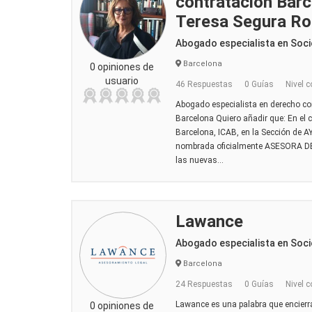
contratación Barc
Teresa Segura Ro
Abogado especialista en Soci
Barcelona
0 opiniones de
usuario
46 Respuestas
0 Guías
Nivel c
Abogado especialista en derecho c
Barcelona Quiero añadir que: En el
Barcelona, ICAB, en la Sección de
nombrada oficialmente ASESORA 
las nuevas...
Lawance
Abogado especialista en Soci
Barcelona
24 Respuestas
0 Guías
Nivel c
Lawance es una palabra que encier
0 opiniones de