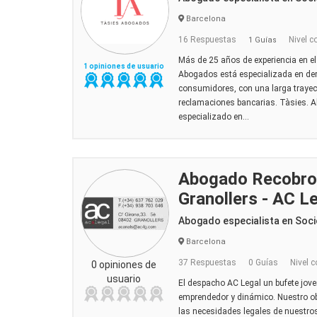
Barcelona
16 Respuestas
Nivel c
1 Guías
Más de 25 años de experiencia en el 
1 opiniones de usuario
Abogados está especializada en der
consumidores, con una larga trayect
reclamaciones bancarias. Tàsies. 
especializado en...
Abogado Recobro
Granollers - AC L
Abogado especialista en Soci
Barcelona
37 Respuestas
0 Guías
Nivel c
0 opiniones de
usuario
El despacho AC Legal un bufete joven
emprendedor y dinámico. Nuestro ob
las necesidades legales de nuestros