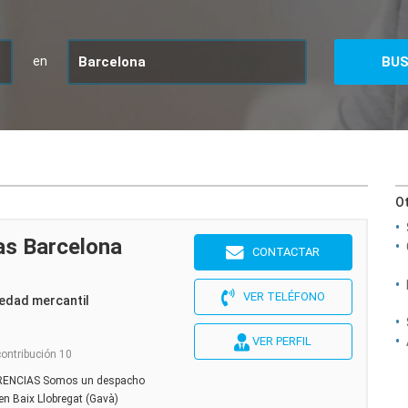
en
Ot
s Barcelona
CONTACTAR
VER TELÉFONO
edad mercantil
VER PERFIL
contribución 10
ENCIAS Somos un despacho
en Baix Llobregat (Gavà)