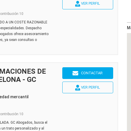
VER PERFIL
contribución 10
ADO A UN COSTE RAZONABLE
M
especialidades. Despacho
abogados ofrece asesoramiento
es, ya sean consultas o
MACIONES DE
CONTACTAR
LONA - GC
VER PERFIL
edad mercantil
contribución 10
LADA. GC Abogados, busca el
 un trato personalizado y al