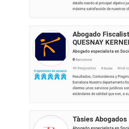
detalle siendo el principal objetivo 
máxima satisfacción de nuestros cli
Abogado Fiscalis
QUESNAY KERNE
Abogado especialista en Soci
Barcelona
49 Respuestas
Nivel c
4 Guías
3 opiniones de usuario
Resultados, Contundencia y Pragm
Barcelona Nuestro departamento fis
clientes unos servicios jurídicos s
estándares de calidad que son, a su v
Tàsies Abogados
Abogado especialista en Soci