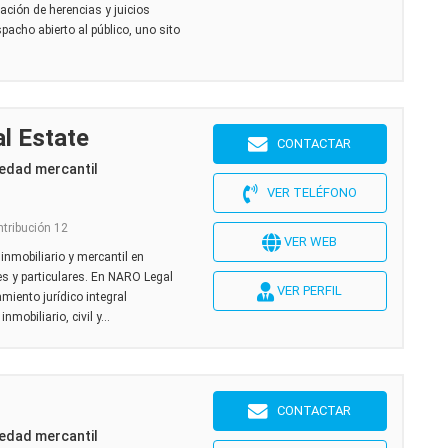
ación de herencias y juicios
acho abierto al público, uno sito
l Estate
CONTACTAR
edad mercantil
VER TELÉFONO
ntribución 12
VER WEB
nmobiliario y mercantil en
s y particulares. En NARO Legal
VER PERFIL
iento jurídico integral
mobiliario, civil y...
m
CONTACTAR
edad mercantil