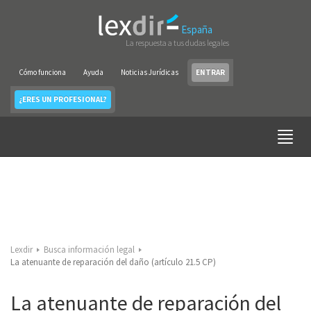
España
La respuesta a tus dudas legales
Cómo funciona
Ayuda
Noticias Jurídicas
ENTRAR
¿ERES UN PROFESIONAL?
Lexdir
Busca información legal
La atenuante de reparación del daño (artículo 21.5 CP)
La atenuante de reparación del