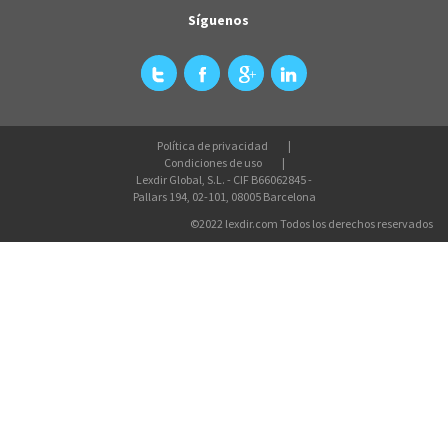
Síguenos
Política de privacidad
Condiciones de uso
Lexdir Global, S.L. - CIF B66062845 -
Pallars 194, 02-101, 08005 Barcelona
©2022 lexdir.com Todos los derechos reservados