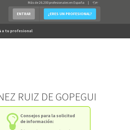
Más de 26.200 profesionales en España
|
ENTRAR
¿ERES UN PROFESIONAL?
A
a tu profesional
INEZ RUIZ DE GOPEGUI
Consejos para la solicitud
de información: