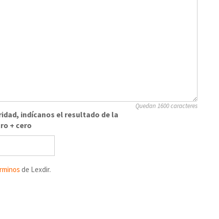
Quedan 1600 caracteres
idad, indícanos el resultado de la
ro + cero
rminos
de Lexdir.