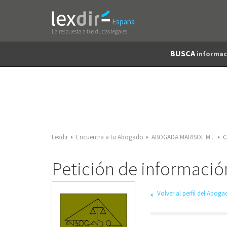
España
La respuesta a tus dudas legales
BUSCA
informac
Lexdir
Encuentra a tu Abogado
ABOGADA MARISOL M...
C
Petición de informac
Volver al perfil del Abog