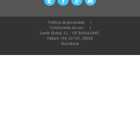
Política de privacidad
Condiciones de uso
Lexdir Global, S.L. - CIF B66062845 -
Pallars 194, 02-101, 08005
Barcelona
©2022 lexdir.com Todos los derechos reservados