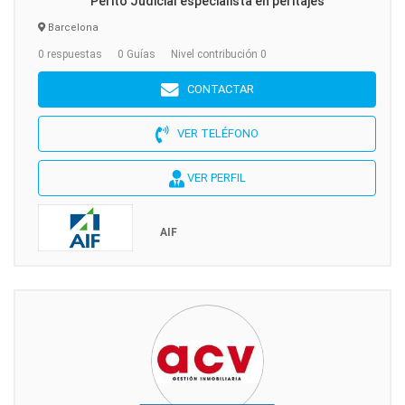
Perito Judicial especialista en peritajes
Barcelona
0 respuestas
0 Guías
Nivel contribución 0
CONTACTAR
VER TELÉFONO
VER PERFIL
AIF