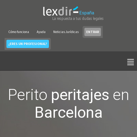
España
La respuesta a tus dudas legales
Cómo funciona
Ayuda
Noticias Jurídicas
ENTRAR
¿ERES UN PROFESIONAL?
Perito
peritajes
en
Barcelona