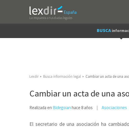
España
La respuesta a tus dudas legales
BUSCA
informac
Lexdir
Busca información legal
Cambiar un acta de una as
Cambiar un acta de una aso
Asociaciones
Realizada en
Bidegoian
hace 8 años
El secretario de una asociación ha cambiad