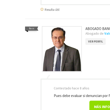
Resulta útil
ABOGADO BANCA
Basic
Abogado de
Va
VER PERFIL
Contestado
hace 8 años
Pues debe evaluar si denuncian por
MÁS INF