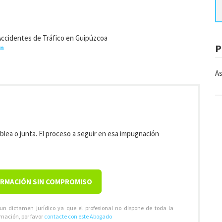
 Accidentes de Tráfico en Guipúzcoa
P
ún
As
blea o junta. El proceso a seguir en esa impugnación
ORMACIÓN SIN COMPROMISO
 un dictamen jurídico ya que el profesional no dispone de toda la
rmación, por favor
contacte con este Abogado