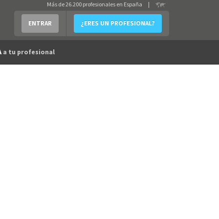
Más de 26.200 profesionales en España
|
ENTRAR
¿ERES UN PROFESIONAL?
A
a tu profesional