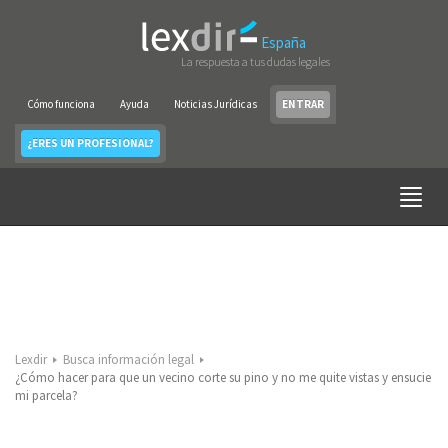
España
La respuesta a tus dudas legales
Cómo funciona
Ayuda
Noticias Jurídicas
ENTRAR
¿ERES UN PROFESIONAL?
Lexdir
Busca información legal
¿Cómo hacer para que un vecino corte su pino y no me quite vistas y ensucie
mi parcela?