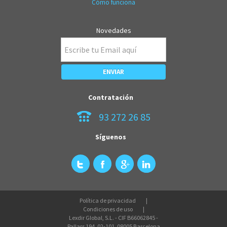
Cómo funciona
Novedades
Contratación
93 272 26 85
Síguenos
Política de privacidad
Condiciones de uso
Lexdir Global, S.L. - CIF B66062845 -
Pallars 194, 02-101, 08005 Barcelona