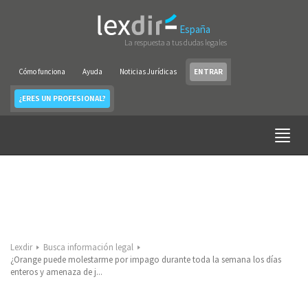
España
La respuesta a tus dudas legales
Cómo funciona
Ayuda
Noticias Jurídicas
ENTRAR
¿ERES UN PROFESIONAL?
Lexdir
Busca información legal
¿Orange puede molestarme por impago durante toda la semana los días
enteros y amenaza de j...