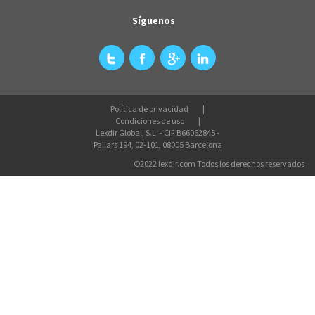
Síguenos
Política de privacidad
Condiciones de uso
Lexdir Global, S.L. - CIF B66062845 -
Pallars 194, 02-101, 08005 Barcelona
©2022 lexdir.com Todos los derechos reservados