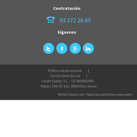
Contratación
93 272 26 85
Síguenos
Política de privacidad
Condiciones de uso
Lexdir Global, S.L. - CIF B66062845 -
Pallars 194, 02-101, 08005 Barcelona
©2022 lexdir.com Todos los derechos reservados