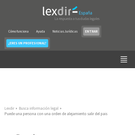
España
La respuesta a tus dudas legales
Cómo funciona
Ayuda
Noticias Jurídicas
ENTRAR
¿ERES UN PROFESIONAL?
Lexdir
Busca información legal
Puede una persona con una orden de alejamiento salir del pais