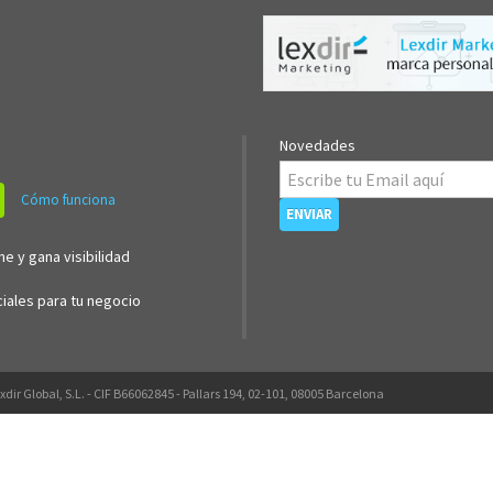
Novedades
Cómo funciona
ne y gana visibilidad
iales para tu negocio
xdir Global, S.L. - CIF B66062845 - Pallars 194, 02-101, 08005 Barcelona