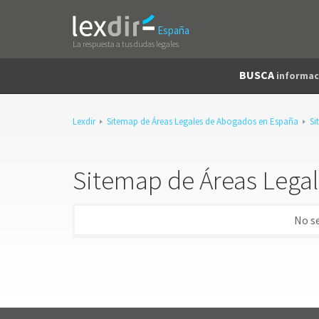
España
La respuesta a tus dudas legales
BUSCA
informac
Lexdir
Sitemap de Áreas Legales de Abogados en España
Si
Sitemap de Áreas Lega
No s