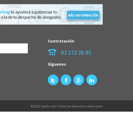
Contratación
93 272 26 85
Síguenos
©2022 lexdir.com Todos los derechos reservados