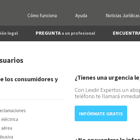
Cómo funciona
Ayuda
Noticias Jurídicas
PREGUNTA
ENCUENTR
ión legal
a un profesional
suarios
¿Tienes una urgencia le
e los consumidores y
Con Lexdir Expertos un abo
teléfono te llamará inmedia
reclamaciones
INFÓRMATE GRATIS
eléctrica
 aérea
abusiva
¿No encuentras la info