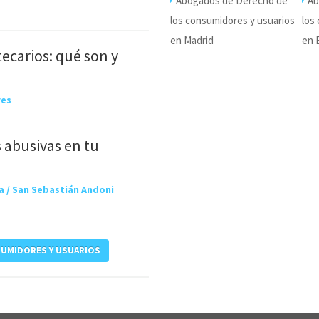
Abogados de Derecho de
Ab
los consumidores y usuarios
los
en Madrid
en 
ecarios: qué son y
res
 abusivas en tu
 / San Sebastián Andoni
SUMIDORES Y USUARIOS