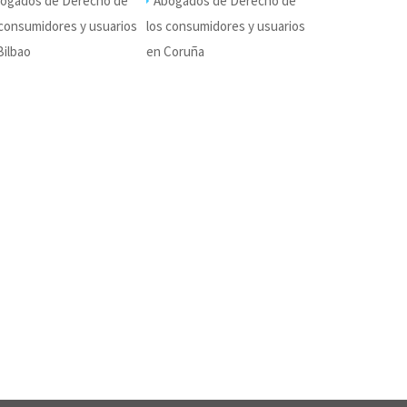
ogados de Derecho de
Abogados de Derecho de
 consumidores y usuarios
los consumidores y usuarios
Bilbao
en Coruña