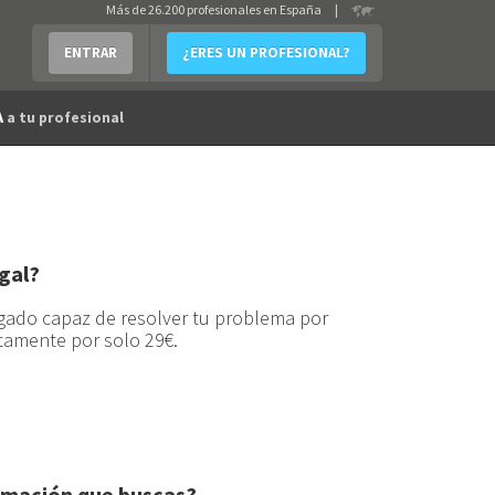
Más de 26.200 profesionales en España
|
ENTRAR
¿ERES UN PROFESIONAL?
A
a tu profesional
gal?
gado capaz de resolver tu problema por
tamente por solo 29€.
rmación que buscas?