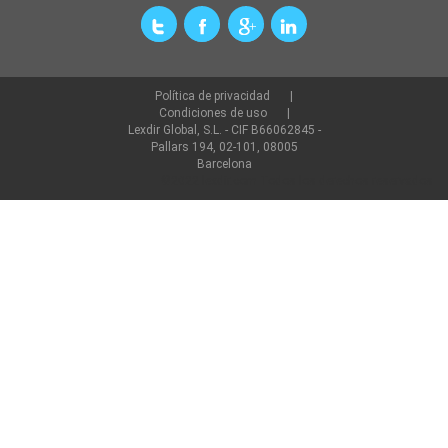
Política de privacidad
Condiciones de uso
Lexdir Global, S.L. - CIF B66062845 -
Pallars 194, 02-101, 08005
Barcelona
©2022 lexdir.com Todos los derechos reservados