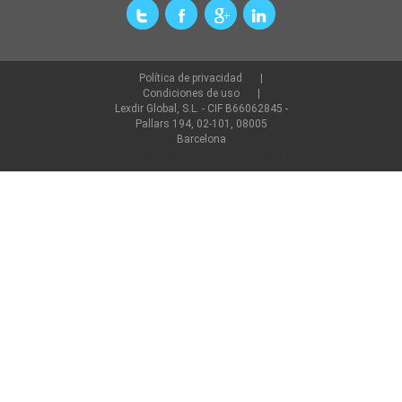
Política de privacidad
Condiciones de uso
Lexdir Global, S.L. - CIF B66062845 -
Pallars 194, 02-101, 08005
Barcelona
©2022 lexdir.com Todos los derechos reservados