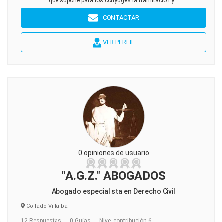
que supone para los cónyuges la tramitación y...
CONTACTAR
VER PERFIL
0 opiniones de usuario
"A.G.Z." ABOGADOS
Abogado especialista en Derecho Civil
Collado Villalba
12 Respuestas
0 Guías
Nivel contribución 6