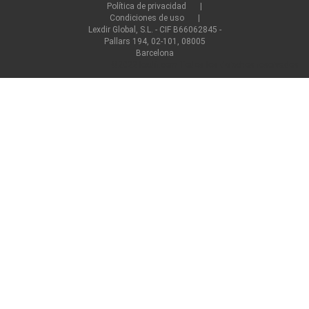
Política de privacidad
Condiciones de uso
Lexdir Global, S.L. - CIF B66062845 -
Pallars 194, 02-101, 08005
Barcelona
©2022 lexdir.com Todos los derechos reservados