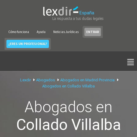
España
La respuesta a tus dudas legales
Cómo funciona
Ayuda
Noticias Jurídicas
ENTRAR
¿ERES UN PROFESIONAL?
Lexdir
Abogados
Abogados en Madrid Provincia
Abogados en Collado Villalba
Abogados en
Collado Villalba