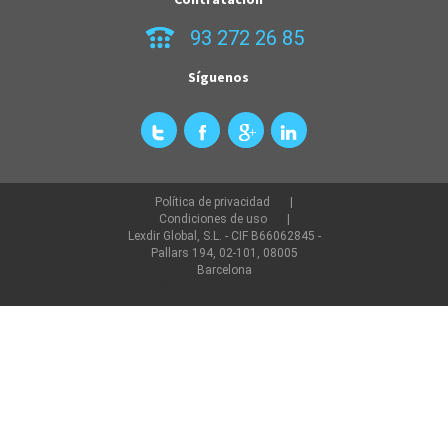
93 272 26 85
Síguenos
Política de privacidad
Condiciones de uso
Lexdir Global, S.L. - CIF B66062845 -
Pallars 194, 02-101, 08005
Barcelona
©2022 lexdir.com Todos los derechos reservados