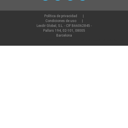
Política de privacidad
Condiciones de uso
Lexdir Global, S.L. - CIF B66062845 -
Pallars 194, 02-101, 08005
Barcelona
©2022 lexdir.com Todos los derechos reservados