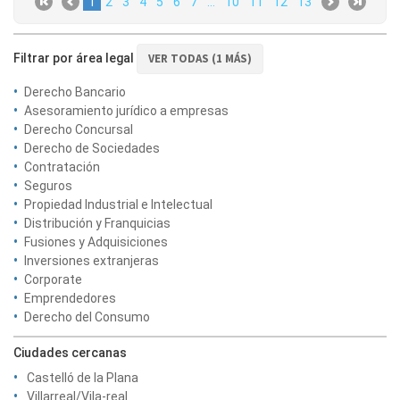
1
2
3
4
5
6
7
...
10
11
12
13
Filtrar por área legal
VER TODAS (1 MÁS)
Derecho Bancario
Asesoramiento jurídico a empresas
Derecho Concursal
Derecho de Sociedades
Contratación
Seguros
Propiedad Industrial e Intelectual
Distribución y Franquicias
Fusiones y Adquisiciones
Inversiones extranjeras
Corporate
Emprendedores
Derecho del Consumo
Ciudades cercanas
Castelló de la Plana
Villarreal/Vila-real