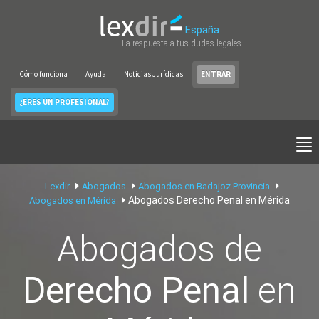
España
La respuesta a tus dudas legales
Cómo funciona
Ayuda
Noticias Jurídicas
ENTRAR
¿ERES UN PROFESIONAL?
Lexdir
Abogados
Abogados en Badajoz Provincia
Abogados Derecho Penal en Mérida
Abogados en Mérida
Abogados de
Derecho Penal
en