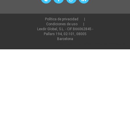
Política de privacidad
Condiciones de uso
Lexdir Global, S.L. - CIF B66062845 -
Pallars 194, 02-101, 08005
Barcelona
©2022 lexdir.com Todos los derechos reservados