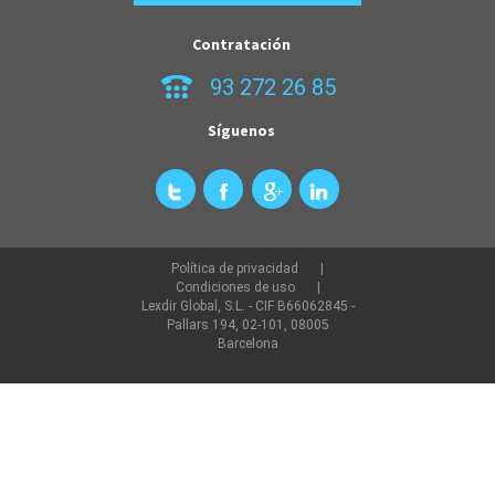
Contratación
93 272 26 85
Síguenos
Política de privacidad
Condiciones de uso
Lexdir Global, S.L. - CIF B66062845 -
Pallars 194, 02-101, 08005
Barcelona
©2022 lexdir.com Todos los derechos reservados