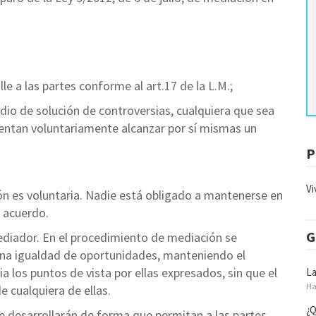
 a las partes conforme al art.17 de la L.M.;
io de solución de controversias, cualquiera que sea
entan voluntariamente alcanzar por sí mismas un
P
Vi
ión es voluntaria. Nadie está obligado a mantenerse en
n acuerdo.
G
mediador. En el procedimiento de mediación se
lena igualdad de oportunidades, manteniendo el
ia los puntos de vista por ellas expresados, sin que el
La
Ha
e cualquiera de ellas.
¿Q
e desarrollarán de forma que permitan a las partes