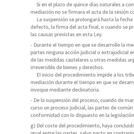
Si en el plazo de quince días naturales a conta
mediación no se firmara el acta de la sesión c
La suspensión se prolongará hasta la fecha d
defecto, la firma del acta final, o cuando se 
las causas previstas en esta Ley.
- Durante el tiempo en que se desarrolle la med
partes ninguna acción judicial o extrajudicial e
de las medidas cautelares u otras medidas urg
irreversible de bienes y derechos.
El inicio del procedimiento impide a los trib
mediación durante el tiempo en que se desarrol
invoque mediante declinatoria.
- De la suspensión del proceso; cuando de man
curso un proceso judicial, las partes de común
conformidad con lo dispuesto en la legislación
g) Del coste del procedimiento; haya concluido
igual entre las partes, salvo pacto en contrario