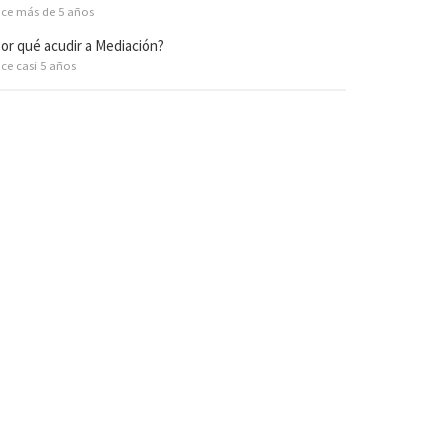
ce más de 5 años
or qué acudir a Mediación?
ce casi 5 años