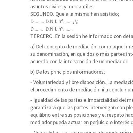
asuntos civiles y mercantiles.
SEGUNDO. Que a la misma han asistido;
D......... D.N.I. nº........, y,
D........ D.N.I. nº........
TERCERO. En la sesión he informado con detalle
a) Del concepto de mediación; como aquel med
su denominación, en que dos o más partes int
acuerdo con la intervención de un mediador.
b) De los principios informadores;
- Voluntariedad y libre disposición. La mediac
el procedimiento de mediación ni a concluir u
- Igualdad de las partes e Imparcialidad del 
garantizará que las partes intervengan con p
equilibrio entre sus posiciones y el respeto hac
mediador pueda actuar en perjuicio o interés d
- Neutralidad. Las actuaciones de mediación s