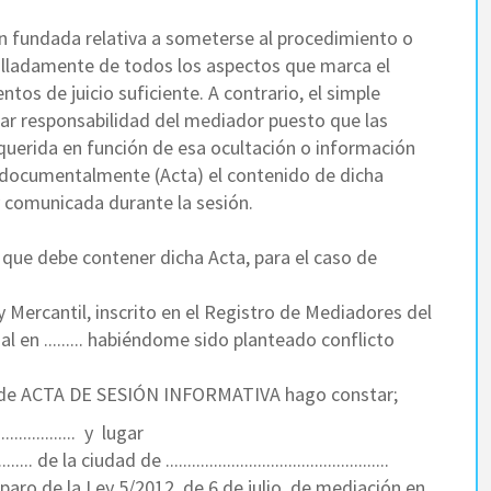
n fundada relativa a someterse al procedimiento o
talladamente de todos los aspectos que marca el
tos de juicio suficiente. A contrario, el simple
rar responsabilidad del mediador puesto que las
querida en función de esa ocultación o información
r documentalmente (Acta) el contenido de dicha
 comunicada durante la sesión.
ue debe contener dicha Acta, para el caso de
l y Mercantil, inscrito en el Registro de Mediadores del
l en ......... habiéndome sido planteado conflicto
umento de ACTA DE SESIÓN INFORMATIVA hago constar;
................ y lugar
............... de la ciudad de ...................................................
o de la Ley 5/2012, de 6 de julio, de mediación en