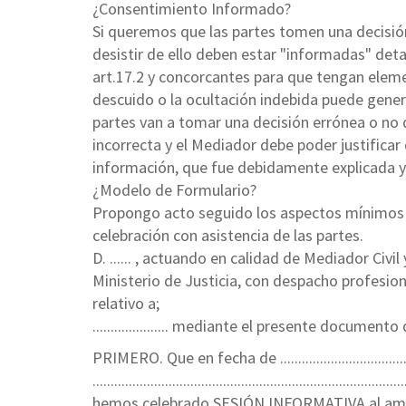
¿Consentimiento Informado?
Si queremos que las partes tomen una decisió
desistir de ello deben estar "informadas" de
art.17.2 y concorcantes para que tengan elemen
descuido o la ocultación indebida puede gene
partes van a tomar una decisión errónea o no 
incorrecta y el Mediador debe poder justifica
información, que fue debidamente explicada y
¿Modelo de Formulario?
Propongo acto seguido los aspectos mínimos q
celebración con asistencia de las partes.
D. ...... , actuando en calidad de Mediador Civi
Ministerio de Justicia, con despacho profesiona
relativo a;
..................... mediante el presente doc
PRIMERO. Que en fecha de ....................................
...............................................................................
hemos celebrado SESIÓN INFORMATIVA al ampar