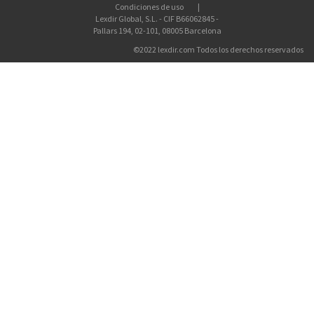
Condiciones de uso
Lexdir Global, S.L. - CIF B66062845 -
Pallars 194, 02-101, 08005 Barcelona
©2022 lexdir.com Todos los derechos reservados