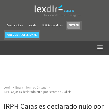
España
La respuesta a tus dudas legales
Cómo funciona
Ayuda
Noticias Jurídicas
ENTRAR
¿ERES UN PROFESIONAL?
Lexdir
Busca información legal
IRPH Cajas es declarado nulo por Sentencia Judicial
IRPH Cajas es declarado nulo por