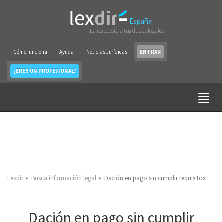
España
La respuesta a tus dudas legales
Cómo funciona
Ayuda
Noticias Jurídicas
ENTRAR
¿ERES UN PROFESIONAL?
Lexdir
Busca información legal
Dación en pago sin cumplir requisitos.
Dación en pago sin cumplir