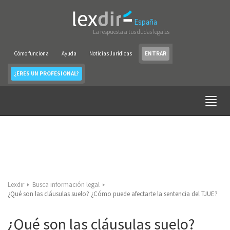
España
La respuesta a tus dudas legales
Cómo funciona
Ayuda
Noticias Jurídicas
ENTRAR
¿ERES UN PROFESIONAL?
Lexdir
Busca información legal
¿Qué son las cláusulas suelo? ¿Cómo puede afectarte la sentencia del TJUE?
¿Qué son las cláusulas suelo?