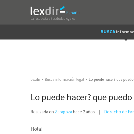
España
La respuesta a tus dudas legales
BUSCA
informac
Lexdir
Busca información legal
Lo puede hacer? que puedo
Lo puede hacer? que puedo
Derecho de Fa
Realizada en
Zaragoza
hace 2 años
Hola!