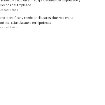
guridad y Salud en el Trabajo: Deberes del Empresario y
rechos del Empleado
ce casi 2 años
mo identificar y combatir cláusulas abusivas en tu
poteca: cláusula suelo en hipotecas
ce casi 2 años