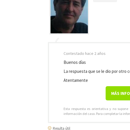
Contestado
hace 2 años
Buenos días
La respuesta que se le dio por otro
Atentamente
MÁS INF
Esta respuesta es orientativa y no supone
información del caso. Para completar la info
Resulta útil