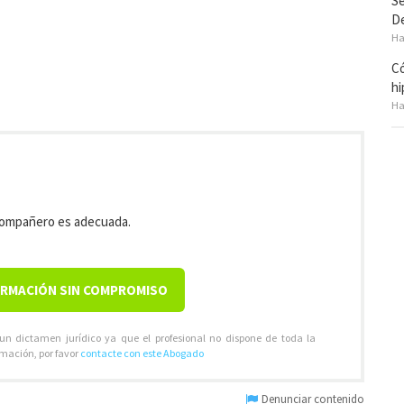
Se
De
Ha
Có
hi
Ha
 compañero es adecuada.
ORMACIÓN SIN COMPROMISO
 un dictamen jurídico ya que el profesional no dispone de toda la
rmación, por favor
contacte con este Abogado
Denunciar contenido