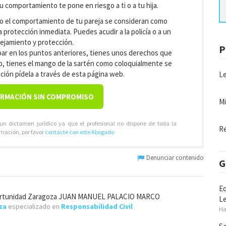
su comportamiento te pone en riesgo a ti o a tu hija.
s o el comportamiento de tu pareja se consideran como
 protección inmediata. Puedes acudir a la policía o a un
lejamiento y protección.
P
 en los puntos anteriores, tienes unos derechos que
jo, tienes el mango de la sartén como coloquialmente se
ción pídela a través de esta página web.
Le
ORMACIÓN SIN COMPROMISO
Mi
 un dictamen jurídico ya que el profesional no dispone de toda la
Re
rmación, por favor
contacte con este Abogado
Denunciar contenido
G
Eq
ortunidad Zaragoza JUAN MANUEL PALACIO MARCO
Le
za
especializado en
Responsabilidad Civil
Ha