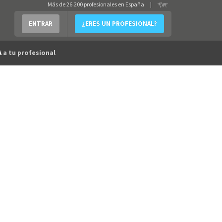
Más de 26.200 profesionales en España
|
ENTRAR
¿ERES UN PROFESIONAL?
A
a tu profesional