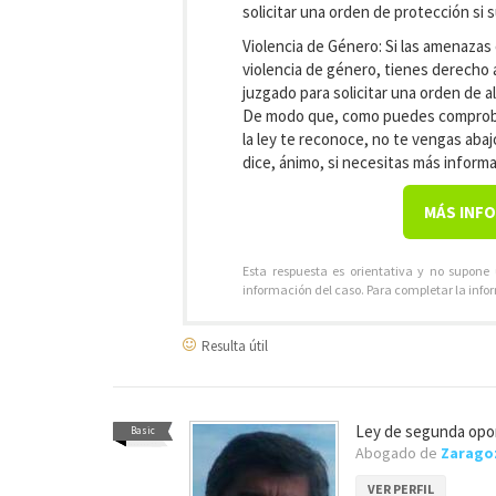
solicitar una orden de protección si 
Violencia de Género: Si las amenaza
violencia de género, tienes derecho a
juzgado para solicitar una orden de a
De modo que, como puedes comprobar
la ley te reconoce, no te vengas aba
dice, ánimo, si necesitas más informa
MÁS INF
Esta respuesta es orientativa y no supone
información del caso. Para completar la info
Resulta útil
Ley de segunda op
Basic
Abogado de
Zarago
VER PERFIL