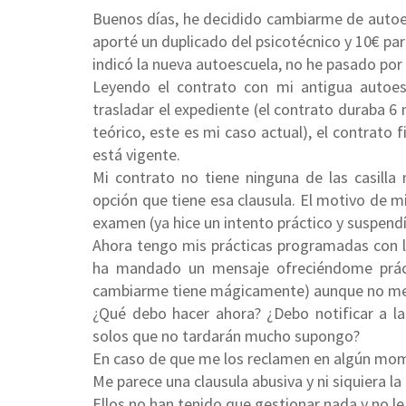
Buenos días, he decidido cambiarme de autoes
aporté un duplicado del psicotécnico y 10€ p
indicó la nueva autoescuela, no he pasado por
Leyendo el contrato con mi antigua autoes
trasladar el expediente (el contrato duraba 6
teórico, este es mi caso actual), el contrato 
está vigente.
Mi contrato no tiene ninguna de las casilla
opción que tiene esa clausula. El motivo de m
examen (ya hice un intento práctico y suspendí
Ahora tengo mis prácticas programadas con l
ha mandado un mensaje ofreciéndome práct
cambiarme tiene mágicamente) aunque no me 
¿Qué debo hacer ahora? ¿Debo notificar a l
solos que no tardarán mucho supongo?
En caso de que me los reclamen en algún mo
Me parece una clausula abusiva y ni siquiera l
Ellos no han tenido que gestionar nada y no le