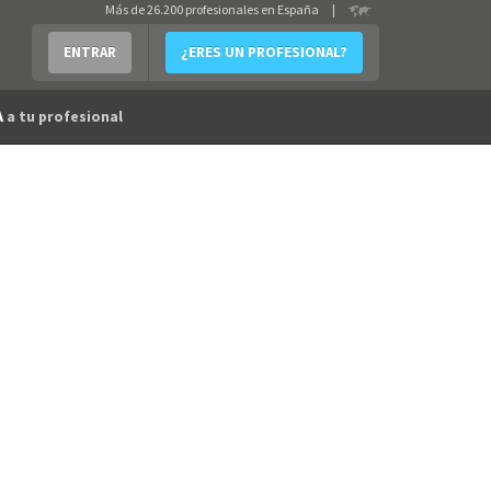
Más de 26.200 profesionales en España
|
ENTRAR
¿ERES UN PROFESIONAL?
A
a tu profesional