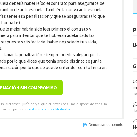
ela debería haber leído el contrato para asegurarte de
l cambio de autoescuela. También la nueva autoescuela
ías tener esa penalización y que te aseguraras (a lo que
 buena fe).
P
e lo mejor habría sido leer primero el contrato y
imera para intentar que te hubieran adelantado las
 respuesta satisfactoria, haber negociado tu salida,
Ll
o.
clamar la penalización, siempre puedes alegar que la
do por lo que dices que tenía precio distinto según la
G
penalización por lo que se puede entender con tu firma en
Có
im
ORMACIÓN SIN COMPROMISO
Ha
¿C
 un dictamen jurídico ya que el profesional no dispone de toda la
rmación, por favor
contacte con este Mediador
Ha
¿C
Denunciar contenido
Mé
Ha