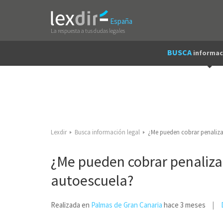
España
La respuesta a tus dudas legales
BUSCA
informac
Lexdir
Busca información legal
¿Me pueden cobrar penaliz
¿Me pueden cobrar penaliz
autoescuela?
Realizada en
Palmas de Gran Canaria
hace 3 meses