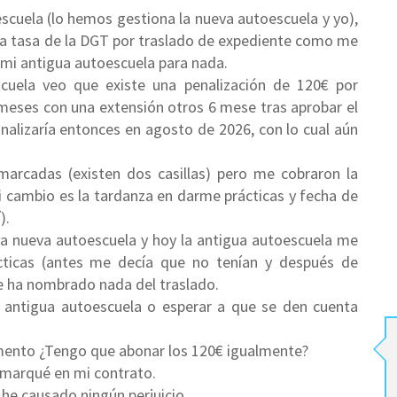
cuela (lo hemos gestiona la nueva autoescuela y yo),
ara tasa de la DGT por traslado de expediente como me
 mi antigua autoescuela para nada.
cuela veo que existe una penalización de 120€ por
 meses con una extensión otros 6 mese tras aprobar el
finalizaría entonces en agosto de 2026, con lo cual aún
 marcadas (existen dos casillas) pero me cobraron la
i cambio es la tardanza en darme prácticas y fecha de
).
a nueva autoescuela y hoy la antigua autoescuela me
icas (antes me decía que no tenían y después de
ha nombrado nada del traslado.
a antigua autoescuela o esperar a que se den cuenta
mento ¿Tengo que abonar los 120€ igualmente?
a marqué en mi contrato.
 he causado ningún perjuicio.