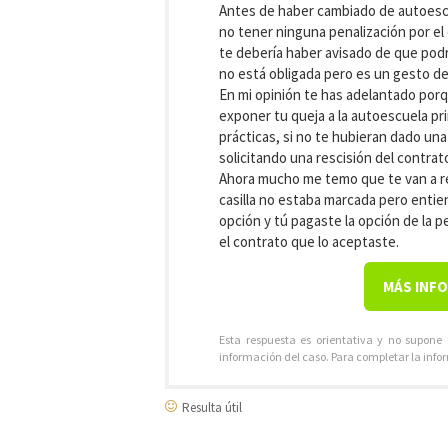
Antes de haber cambiado de autoescu
no tener ninguna penalización por e
te debería haber avisado de que podr
no está obligada pero es un gesto de
En mi opinión te has adelantado porqu
exponer tu queja a la autoescuela pr
prácticas, si no te hubieran dado una
solicitando una rescisión del contrat
Ahora mucho me temo que te van a re
casilla no estaba marcada pero entien
opción y tú pagaste la opción de la 
el contrato que lo aceptaste.
MÁS INF
Esta respuesta es orientativa y no supone
información del caso. Para completar la info
Resulta útil