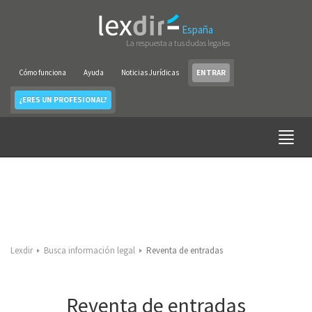
España
La respuesta a tus dudas legales
Cómo funciona
Ayuda
Noticias Jurídicas
ENTRAR
¿ERES UN PROFESIONAL?
Lexdir
Busca información legal
Reventa de entradas
Reventa de entradas