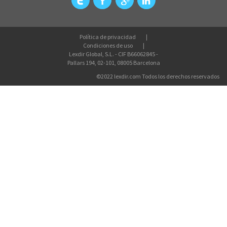
Política de privacidad
Condiciones de uso
Lexdir Global, S.L. - CIF B66062845 -
Pallars 194, 02-101, 08005 Barcelona
©2022 lexdir.com Todos los derechos reservados