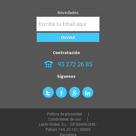
Novedades
Contratación
93 272 26 85
Síguenos
Política de privacidad
Condiciones de uso
Lexdir Global, S.L. - CIF B66062845 -
Pallars 194, 02-101, 08005
Barcelona