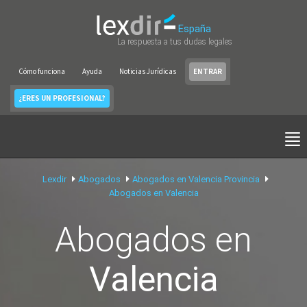
España
La respuesta a tus dudas legales
Cómo funciona
Ayuda
Noticias Jurídicas
ENTRAR
¿ERES UN PROFESIONAL?
Lexdir
Abogados
Abogados en Valencia Provincia
Abogados en Valencia
Abogados en
Valencia