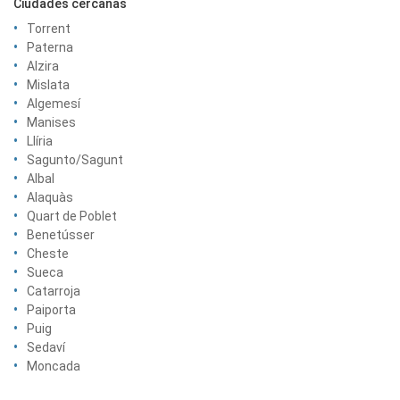
Ciudades cercanas
Torrent
Paterna
Alzira
Mislata
Algemesí
Manises
Llíria
Sagunto/Sagunt
Albal
Alaquàs
Quart de Poblet
Benetússer
Cheste
Sueca
Catarroja
Paiporta
Puig
Sedaví
Moncada