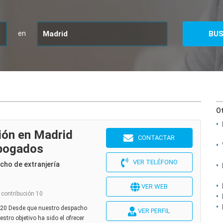
en
Ot
ón en Madrid
CONTACTAR
Abogados
VER TELÉFONO
cho de extranjería
VER WEB
 contribución 10
20 Desde que nuestro despacho
VER PERFIL
stro objetivo ha sido el ofrecer