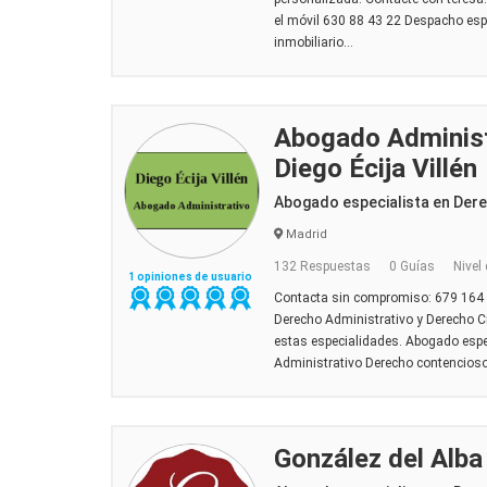
el móvil 630 88 43 22 Despacho esp
inmobiliario...
Abogado Administ
Diego Écija Villén
Abogado especialista en Dere
Madrid
132 Respuestas
0 Guías
Nivel
1 opiniones de usuario
Contacta sin compromiso: 679 164
Derecho Administrativo y Derecho Ci
estas especialidades. Abogado espe
Administrativo Derecho contencioso
González del Alb