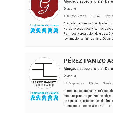
Abogado especialista en Dere
Madrid
110 Respuestas
Nivel 
2 Guías
Abogado Penitenciario en Madrid Go
1 opiniones de usuario
Penal: Investigados, víctimas y viole
Permisos y progresión de grado. Civi
reclamaciones. Inmobiliario: Desahuc
PÉREZ PANIZO A
Abogado especialista en Dere
Madrid
52 Respuestas
Nivel c
1 Guías
Somos su despacho de profesionale
1 opiniones de usuario
interdisciplinar organizado en dep
un equipo de profesionales dinámic
transparencia con el cliente. Firma 