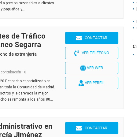
d a precios razonables a clientes
 y pequeños y...
es de Tráfico
CONTACTAR
anco Segarra
C
VER TELÉFONO
cho de extranjería
VER WEB
 contribución 10
20 Despacho especializado en
VER PERFIL
 en toda la Comunidad de Madrid.
sotros y le daremos la mejor
acho se remonta a los años 80...
dministrativo en
CONTACTAR
rcía Jiménez