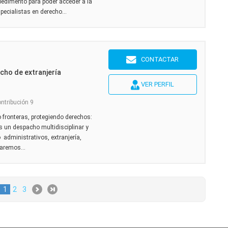
pedimento para poder acceder a la
cialistas en derecho...
CONTACTAR
cho de extranjería
VER PERFIL
ontribución 9
o fronteras, protegiendo derechos:
 un despacho multidisciplinar y
administrativos, extranjería,
taremos...
1
2
3