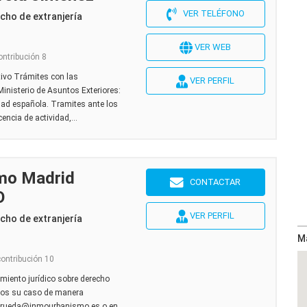
VER TELÉFONO
cho de extranjería
VER WEB
ontribución 8
tivo Trámites con las
VER PERFIL
Ministerio de Asuntos Exteriores:
idad española. Tramites ante los
encia de actividad,...
mo Madrid
CONTACTAR
O
VER PERFIL
cho de extranjería
M
contribución 10
iento jurídico sobre derecho
amos su caso de manera
a.rueda@inmourbanismo.es o en