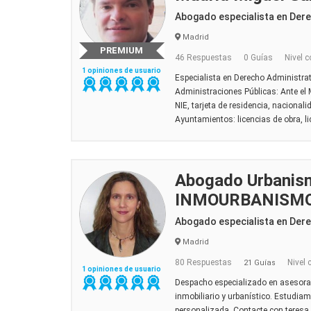
Abogado especialista en Dere
Madrid
PREMIUM
46 Respuestas
0 Guías
Nivel c
1 opiniones de usuario
Especialista en Derecho Administra
Administraciones Públicas: Ante el 
NIE, tarjeta de residencia, nacional
Ayuntamientos: licencias de obra, lic
Abogado Urbanis
INMOURBANISM
Abogado especialista en Dere
Madrid
80 Respuestas
Nivel 
21 Guías
1 opiniones de usuario
Despacho especializado en asesoram
inmobiliario y urbanístico. Estudi
personalizada. Contacte con teres