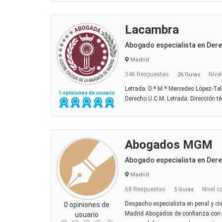
Lacambra
Abogado especialista en Dere
Madrid
346 Respuestas
Nivel
26 Guías
Letrada. D.ª M.ª Mercedes López-Tel
1 opiniones de usuario
Derecho U.C.M. Letrada. Dirección t
Abogados MGM
Abogado especialista en Dere
Madrid
68 Respuestas
Nivel c
5 Guías
Despacho especialista en penal y ci
0 opiniones de
Madrid Abogados de confianza con la
usuario