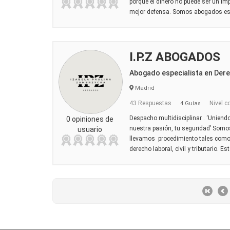
porque el dinero no puede ser un im
mejor defensa. Somos abogados espe
I.P.Z ABOGADOS
Abogado especialista en Dere
Madrid
43 Respuestas
Nivel c
4 Guías
Despacho multidisciplinar . ‘Uniend
0 opiniones de
nuestra pasión, tu seguridad’ Somos
usuario
llevamos procedimiento tales como 
derecho laboral, civil y tributario. Es