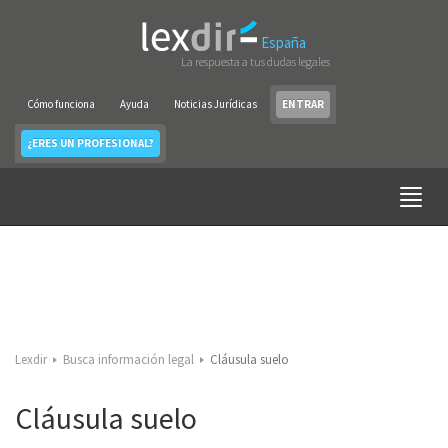
España
La respuesta a tus dudas legales
Cómo funciona
Ayuda
Noticias Jurídicas
ENTRAR
¿ERES UN PROFESIONAL?
Lexdir
Busca información legal
Cláusula suelo
Cláusula suelo