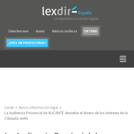
España
La respuesta a tus dudas legales
Cómo funciona
Ayuda
Noticias Jurídicas
ENTRAR
¿ERES UN PROFESIONAL?
Lexdir
Busca información legal
La Audiencia Provincial de ALICANTE devuelve el dinero de los intereses de la
Cláusula suelo