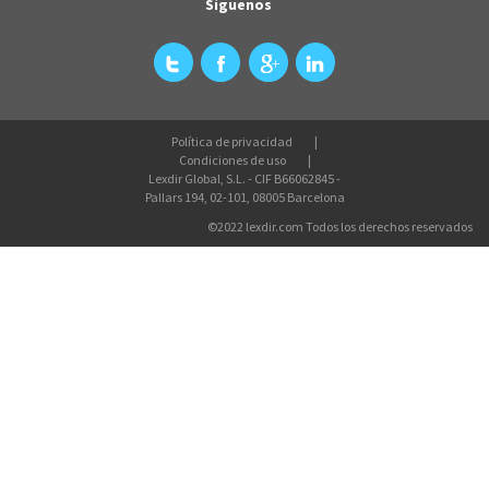
Síguenos
Política de privacidad
Condiciones de uso
Lexdir Global, S.L. - CIF B66062845 -
Pallars 194, 02-101, 08005 Barcelona
©2022 lexdir.com Todos los derechos reservados