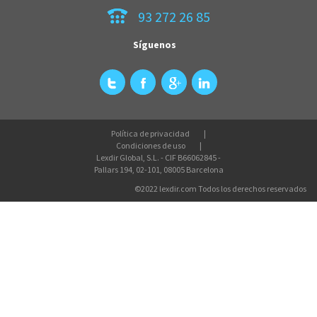
93 272 26 85
Síguenos
Política de privacidad
Condiciones de uso
Lexdir Global, S.L. - CIF B66062845 -
Pallars 194, 02-101, 08005 Barcelona
©2022 lexdir.com Todos los derechos reservados