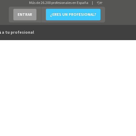
Más de 26.200 profesionales en España
|
ENTRAR
¿ERES UN PROFESIONAL?
A
a tu profesional