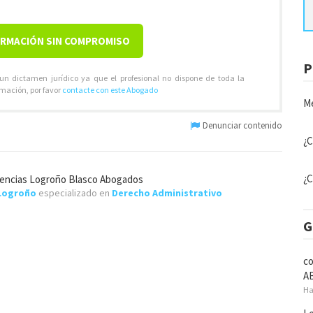
ORMACIÓN SIN COMPROMISO
P
 un dictamen jurídico ya que el profesional no dispone de toda la
rmación, por favor
contacte con este Abogado
Me
Denunciar contenido
¿C
¿C
encias Logroño Blasco Abogados
Logroño
especializado en
Derecho Administrativo
G
co
A
Ha