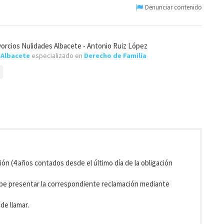
Denunciar contenido
orcios Nulidades Albacete - Antonio Ruiz López
e
Albacete
especializado en
Derecho de Familia
ión (4 años contados desde el último día de la obligación
 debe presentar la correspondiente reclamación mediante
de llamar.