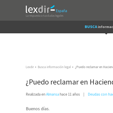
España
La respuesta a tus dudas legales
BUSCA
informac
Lexdir
Busca información legal
¿Puedo reclamar en Hacien
¿Puedo reclamar en Haciend
Deudas con ha
Realizada en
Almansa
hace 11 años
Buenos días.