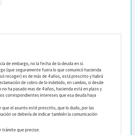
cia de embargo, no la fecha de la deuda en si.
bargo (que seguramente fuera lo que comunicó hacienda
ó recoger) es de más de 4 años, está prescrito y habrá
eclamación de cobro de lo indebido, en cambio, si desde
o no ha pasado mas de 4 años, hacienda está en plazo y
 los correspondientes intereses que esa deuda haya
e que el asunto esté prescrito, que lo dudo, por las
mación se debería de indicar también la comunicación
r trámite que precise.