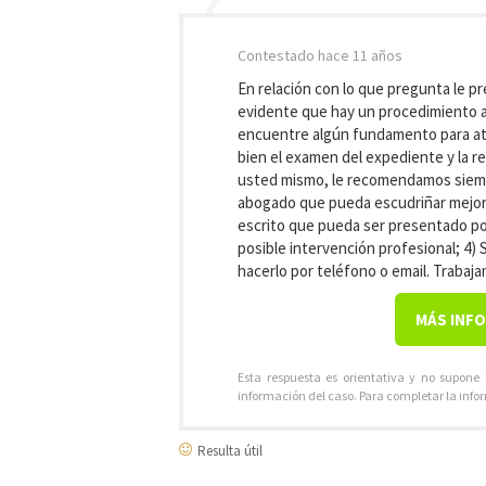
Contestado
hace 11 años
En relación con lo que pregunta le pr
evidente que hay un procedimiento ab
encuentre algún fundamento para ata
bien el examen del expediente y la r
usted mismo, le recomendamos siemp
abogado que pueda escudriñar mejor 
escrito que pueda ser presentado por
posible intervención profesional; 4
hacerlo por teléfono o email. Traba
MÁS INF
Esta respuesta es orientativa y no supone
información del caso. Para completar la info
Resulta útil