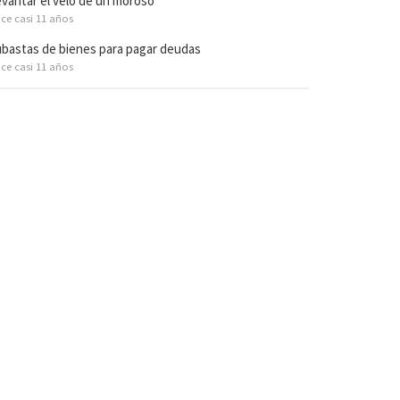
vantar el velo de un moroso
ce casi 11 años
bastas de bienes para pagar deudas
ce casi 11 años