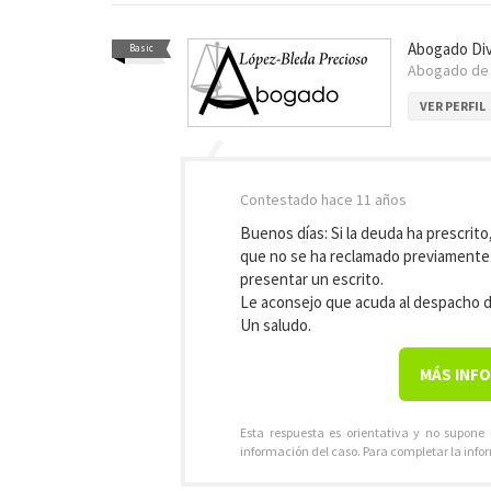
Abogado Div
Basic
Abogado d
VER PERFIL
Contestado
hace 11 años
Buenos días: Si la deuda ha prescrito
que no se ha reclamado previamente a
presentar un escrito.
Le aconsejo que acuda al despacho d
Un saludo.
MÁS INF
Esta respuesta es orientativa y no supone
información del caso. Para completar la info