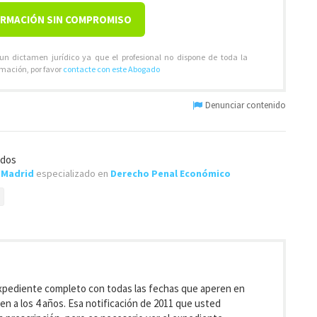
ORMACIÓN SIN COMPROMISO
 un dictamen jurídico ya que el profesional no dispone de toda la
rmación, por favor
contacte con este Abogado
Denunciar contenido
ados
e
Madrid
especializado en
Derecho Penal Económico
 expediente completo con todas las fechas que aperen en
en a los 4 años. Esa notificación de 2011 que usted