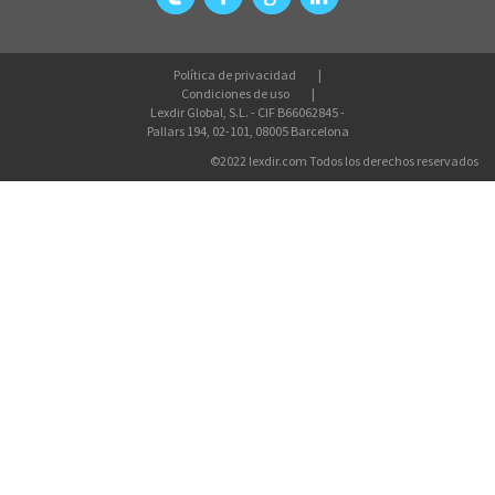
Política de privacidad
Condiciones de uso
Lexdir Global, S.L. - CIF B66062845 -
Pallars 194, 02-101, 08005 Barcelona
©2022 lexdir.com Todos los derechos reservados