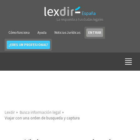
España
La respuesta a tus dudas legales
Cómo funciona
Ayuda
Noticias Jurídicas
ENTRAR
¿ERES UN PROFESIONAL?
Lexdir
Busca información legal
Viajar con una orden de busqueda y captura