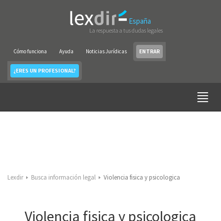
España
La respuesta a tus dudas legales
Cómo funciona
Ayuda
Noticias Jurídicas
ENTRAR
¿ERES UN PROFESIONAL?
Lexdir
Busca información legal
Violencia fisica y psicologica
Violencia fisica y psicologica