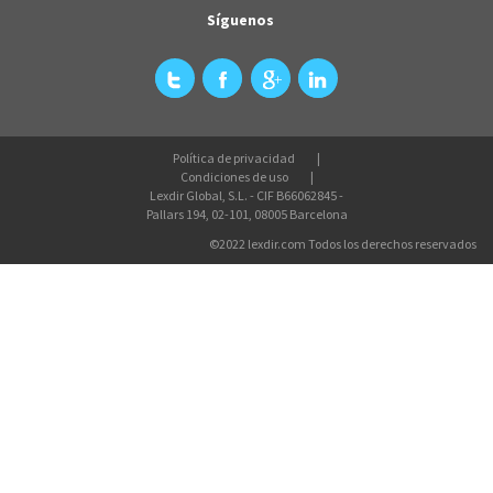
Síguenos
Política de privacidad
Condiciones de uso
Lexdir Global, S.L. - CIF B66062845 -
Pallars 194, 02-101, 08005 Barcelona
©2022 lexdir.com Todos los derechos reservados