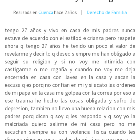
Derecho de Familia
Realizada en
Cuenca
hace 2 años
tengo 27 años y vivo en casa de mis padres nunca
estuve de acuerdo con el estilod e crianza pero respete
ahora q tengo 27 años he tenido un poco el valor de
revelarme y decir lo q deseo siempre me han obligado a
seguir su religion y si no voy me intimida con
castigarme o me regaña y cuando no voy me deja
encerrada en casa con llaves en la casa y sacan la
escusa q es porq no confian en mi y si acato las ordenes
de mi papa en la casa me golpea con la correa por eso a
ese trauma he hecho las cosas obligada y sufro de
depresion, tambien no llevo una buena relacion con mis
padres porq dicen q soy q les respondo y q soy yo la
malcriada quiero salirme de mi casa pero no me
escuchan siempre es con violencia fisica cuando les
digo xq piensan cosas malas de mi si es q me voy a ir .