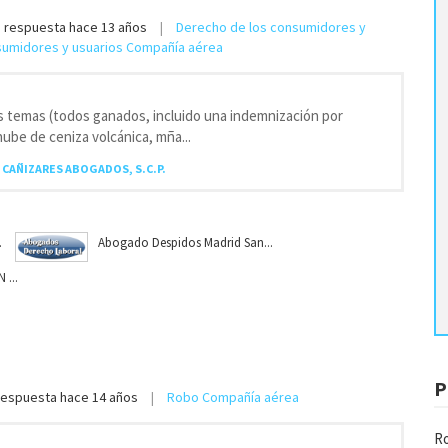
a respuesta
hace 13 años
Derecho de los consumidores y
nsumidores y usuarios Compañía aérea
s temas (todos ganados, incluido una indemnización por
nube de ceniza volcánica, mña...
. CAÑIZARES ABOGADOS, S.C.P.
.
Abogado Despidos Madrid San...
...
P
respuesta
hace 14 años
Robo Compañía aérea
Ro