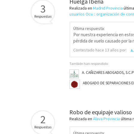
Huelga Iberia
3
Realizada en
Madrid Provincia
últim
usuarios Ocu :: organización de co
Respuestas
Última respuesta:
Por nuestra experiencia en esto
pérdida de vuelo causado por la 
Contestado
hace 13 años
por:
A
También han respondido:
A. CAÑIZARES ABOGADOS, S.C.P
ABOGADO DE SEPARACIONES EN 
Robo de equipaje valioso
2
Realizada en
Álava Provincia
última 
Respuestas
Última respuesta: