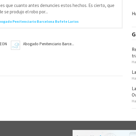
 es que cuanto antes denuncies estos hechos. Es cierto, que
 se produjo el robo por...
Hu
bogado Penitenciario Barcelona Bufete Larios
G
LEON
Abogado Penitenciario Barce...
Re
tr
Ha
La
Ha
La
O
Ha