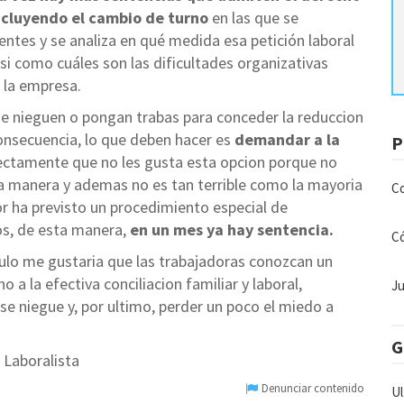
incluyendo el cambio de turno
en las que se
entes y se analiza en qué medida esa petición laboral
asi como cuáles son las dificultades organizativas
 la empresa.
 se nieguen o pongan trabas para conceder la reduccion
consecuencia, lo que deben hacer es
demandar a la
P
fectamente que no les gusta esta opcion porque no
ca manera y ademas no es tan terrible como la mayoria
Co
dor ha previsto un procedimiento especial de
os, de esta manera,
en un mes ya hay sentencia.
C
ulo me gustaria que las trabajadoras conozcan un
a la efectiva conciliacion familiar y laboral,
Ju
se niegue y, por ultimo, perder un poco el miedo a
G
 Laboralista
Denunciar contenido
Ul