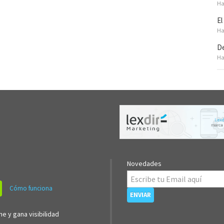
Ha
El
Ha
De
Ha
Novedades
Cómo funciona
ne y gana visibilidad