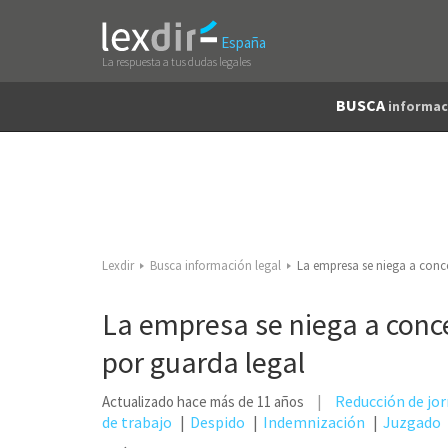
España
La respuesta a tus dudas legales
BUSCA
informac
Lexdir
Busca información legal
La empresa se niega a conc
La empresa se niega a conc
por guarda legal
Reducción de jo
Actualizado hace más de 11 años
de trabajo
Despido
Indemnización
Juzgado