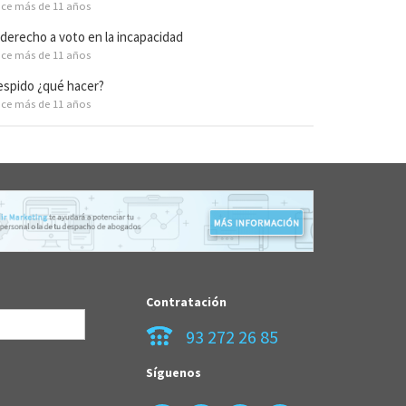
ce más de 11 años
 derecho a voto en la incapacidad
ce más de 11 años
spido ¿qué hacer?
ce más de 11 años
Contratación
93 272 26 85
Síguenos