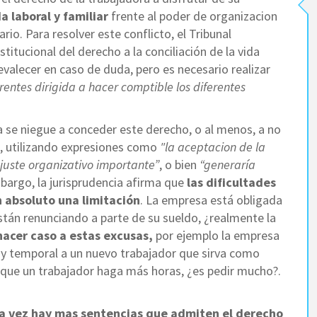
a laboral y familiar
frente al poder de organizacion
rio. Para resolver este conflicto, el Tribunal
itucional del derecho a la conciliación de la vida
revalecer en caso de duda, pero es necesario realizar
entes dirigida a hacer comptible los diferentes
a se niegue a conceder este derecho, o al menos, a no
an, utilizando expresiones como
"la aceptacion de la
ajuste organizativo importante”
, o bien
“generaría
mbargo, la jurisprudencia afirma que
las dificultades
 absoluto una limitación
. La empresa está obligada
stán renunciando a parte de su sueldo, ¿realmente la
acer caso a estas excusas,
por ejemplo la empresa
l y temporal a un nuevo trabajador que sirva como
n que un trabajador haga más horas, ¿es pedir mucho?.
a vez hay mas sentencias que admiten el derecho