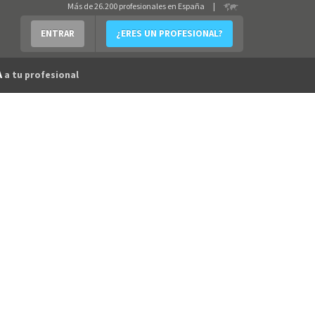
Más de 26.200 profesionales en España
|
ENTRAR
¿ERES UN PROFESIONAL?
A
a tu profesional