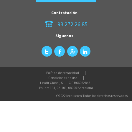
Contratación
93 272 26 85
Síguenos
Política de privacidad
Condiciones de uso
Lexdir Global, S.L. - CIF B66062845 -
Pallars 194, 02-101, 08005 Barcelona
©2022 lexdir.com Todos los derechos reservados