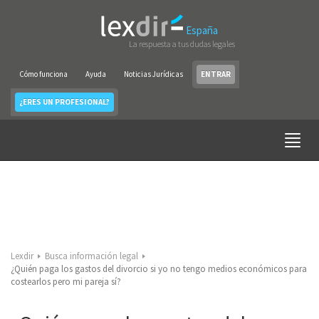
España
La respuesta a tus dudas legales
Cómo funciona
Ayuda
Noticias Jurídicas
ENTRAR
¿ERES UN PROFESIONAL?
Lexdir
Busca información legal
¿Quién paga los gastos del divorcio si yo no tengo medios económicos para
costearlos pero mi pareja sí?