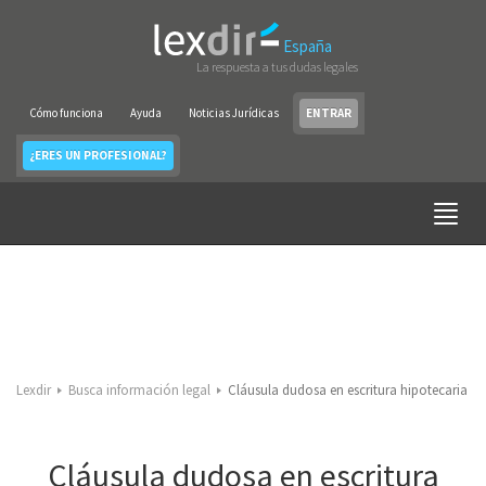
España
La respuesta a tus dudas legales
Cómo funciona
Ayuda
Noticias Jurídicas
ENTRAR
¿ERES UN PROFESIONAL?
Lexdir
Busca información legal
Cláusula dudosa en escritura hipotecaria
Cláusula dudosa en escritura