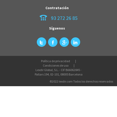
Contratación
93 272 26 85
Síguenos
Política de privacidad
Condiciones de uso
Lexdir Global, S.L. - CIF B66062845 -
Pallars 194, 02-101, 08005 Barcelona
©2022 lexdir.com Todos los derechos reservados